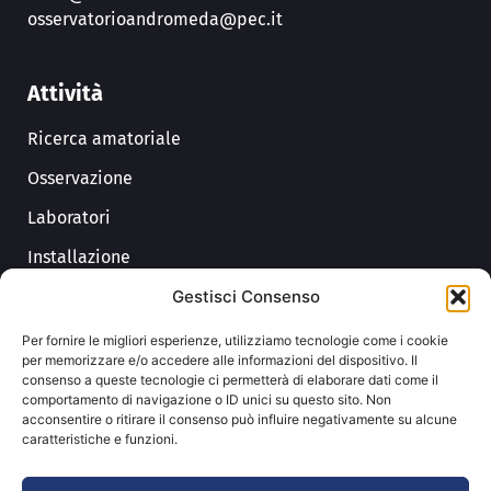
osservatorioandromeda@pec.it
Attività
Ricerca amatoriale
Osservazione
Laboratori
Installazione
Divulgazione
Gestisci Consenso
Astrofotografia
Per fornire le migliori esperienze, utilizziamo tecnologie come i cookie
per memorizzare e/o accedere alle informazioni del dispositivo. Il
consenso a queste tecnologie ci permetterà di elaborare dati come il
Link
comportamento di navigazione o ID unici su questo sito. Non
acconsentire o ritirare il consenso può influire negativamente su alcune
Trasparenza
caratteristiche e funzioni.
Privacy