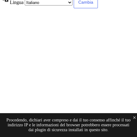
Lingua
×
Procedendo, dichiari aver compreso e dai il tuo consenso affinché il tuo
indirizzo IP e le informazioni del browser potrebbero essere processati
dai plugin di sicurezza installati in questo sito.