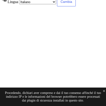
Lingua
×
Procedendo, dichiari aver compreso e dai il tuo consenso affinché il tuo
indirizzo IP e le informazioni del browser potrebbero essere processati
dai plugin di sicurezza installati in questo sito.