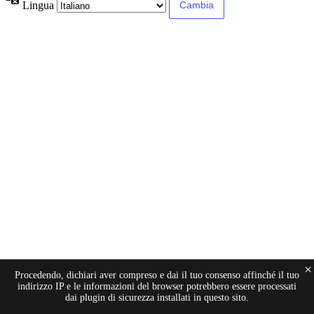
Lingua
×
Procedendo, dichiari aver compreso e dai il tuo consenso affinché il tuo
indirizzo IP e le informazioni del browser potrebbero essere processati
dai plugin di sicurezza installati in questo sito.