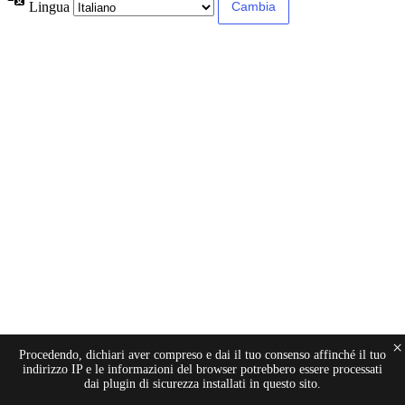
Lingua
×
Procedendo, dichiari aver compreso e dai il tuo consenso affinché il tuo
indirizzo IP e le informazioni del browser potrebbero essere processati
dai plugin di sicurezza installati in questo sito.