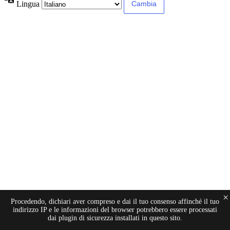
Lingua
×
Procedendo, dichiari aver compreso e dai il tuo consenso affinché il tuo
indirizzo IP e le informazioni del browser potrebbero essere processati
dai plugin di sicurezza installati in questo sito.