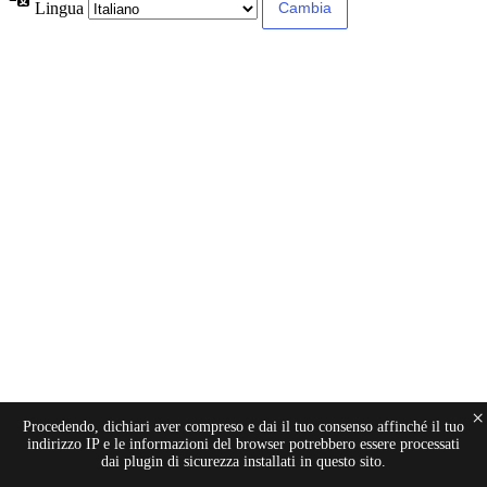
Lingua
×
Procedendo, dichiari aver compreso e dai il tuo consenso affinché il tuo
indirizzo IP e le informazioni del browser potrebbero essere processati
dai plugin di sicurezza installati in questo sito.