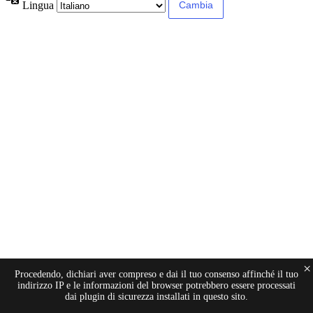
Lingua
×
Procedendo, dichiari aver compreso e dai il tuo consenso affinché il tuo
indirizzo IP e le informazioni del browser potrebbero essere processati
dai plugin di sicurezza installati in questo sito.