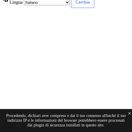
Lingua
×
Procedendo, dichiari aver compreso e dai il tuo consenso affinché il tuo
indirizzo IP e le informazioni del browser potrebbero essere processati
dai plugin di sicurezza installati in questo sito.