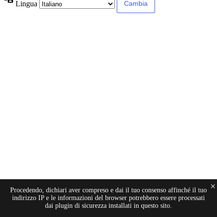
Lingua
×
Procedendo, dichiari aver compreso e dai il tuo consenso affinché il tuo
indirizzo IP e le informazioni del browser potrebbero essere processati
dai plugin di sicurezza installati in questo sito.