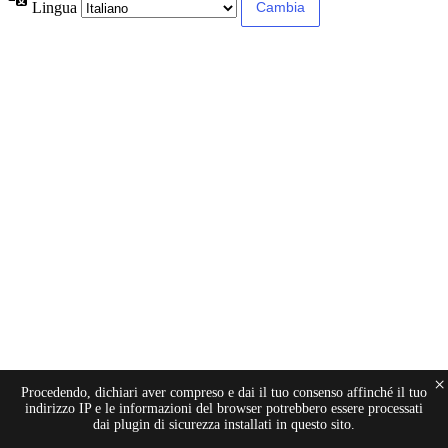
Lingua
×
Procedendo, dichiari aver compreso e dai il tuo consenso affinché il tuo
indirizzo IP e le informazioni del browser potrebbero essere processati
dai plugin di sicurezza installati in questo sito.