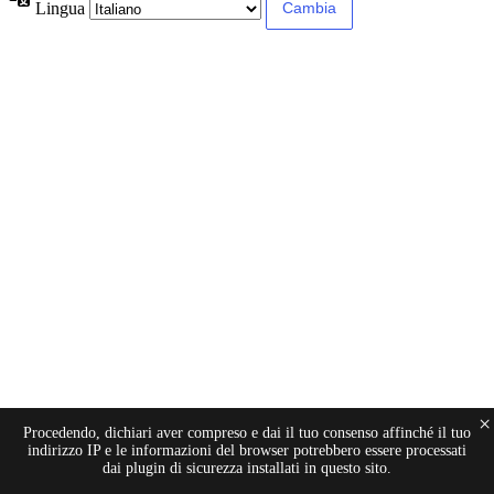
Lingua
×
Procedendo, dichiari aver compreso e dai il tuo consenso affinché il tuo
indirizzo IP e le informazioni del browser potrebbero essere processati
dai plugin di sicurezza installati in questo sito.