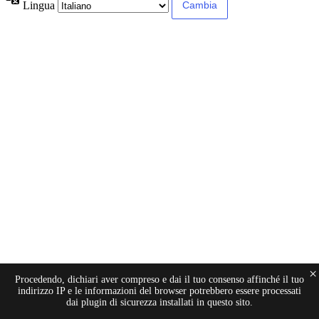
Lingua
×
Procedendo, dichiari aver compreso e dai il tuo consenso affinché il tuo
indirizzo IP e le informazioni del browser potrebbero essere processati
dai plugin di sicurezza installati in questo sito.