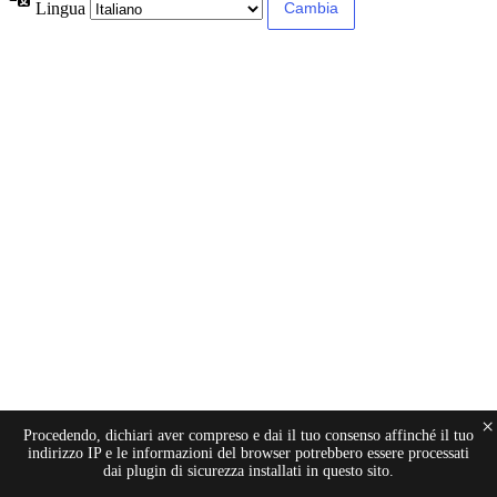
Lingua
×
Procedendo, dichiari aver compreso e dai il tuo consenso affinché il tuo
indirizzo IP e le informazioni del browser potrebbero essere processati
dai plugin di sicurezza installati in questo sito.