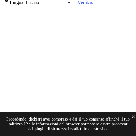
Lingua
×
Procedendo, dichiari aver compreso e dai il tuo consenso affinché il tuo
indirizzo IP e le informazioni del browser potrebbero essere processati
dai plugin di sicurezza installati in questo sito.