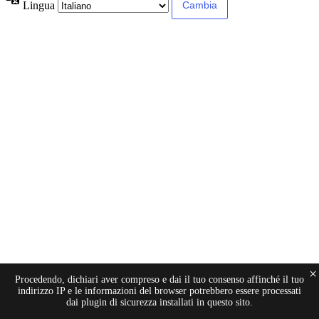
Lingua
×
Procedendo, dichiari aver compreso e dai il tuo consenso affinché il tuo
indirizzo IP e le informazioni del browser potrebbero essere processati
dai plugin di sicurezza installati in questo sito.