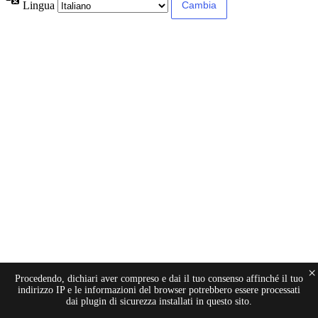
Lingua
×
Procedendo, dichiari aver compreso e dai il tuo consenso affinché il tuo
indirizzo IP e le informazioni del browser potrebbero essere processati
dai plugin di sicurezza installati in questo sito.