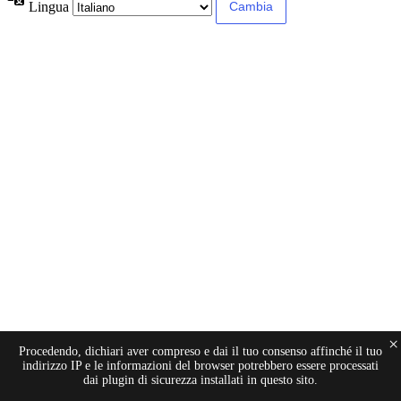
Lingua
×
Procedendo, dichiari aver compreso e dai il tuo consenso affinché il tuo
indirizzo IP e le informazioni del browser potrebbero essere processati
dai plugin di sicurezza installati in questo sito.