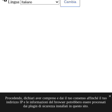
Lingua
×
Procedendo, dichiari aver compreso e dai il tuo consenso affinché il tuo
indirizzo IP e le informazioni del browser potrebbero essere processati
dai plugin di sicurezza installati in questo sito.